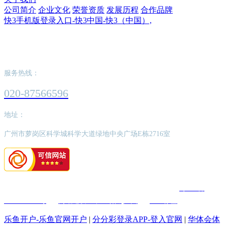
公司简介
企业文化
荣誉资质
发展历程
合作品牌
快3手机版登录入口-快3中国-快3（中国）,
快3手机版登录入口-快3中国-快3（中国）,
服务热线：
020-87566596
地址：
广州市萝岗区科学城科学大道绿地中央广场E栋2716室
版权所有：快3手机版登录入口-快3中国-快3（中国）,
粤ICP备
2022062526号
网站建设：中企动力
广州
SEO标签
乐鱼开户-乐鱼官网开户
|
分分彩登录APP-登入官网
|
华体会体